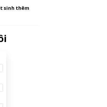
át sinh thêm
ôi