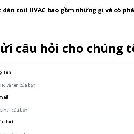
đặt dàn coil HVAC bao gồm những gì và có ph
ửi câu hỏi cho chúng t
ọ tên
mail
âu hỏi