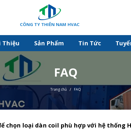
CÔNG TY THIÊN NAM HVAC
i Thiệu
Sản Phẩm
Tin Tức
Tuyể
FAQ
/
Trang chủ
FAQ
để chọn loại dàn coil phù hợp với hệ thống 