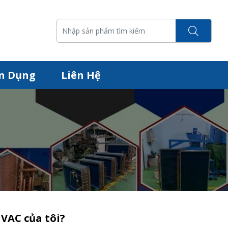
n Dụng
Liên Hệ
HVAC của tôi?