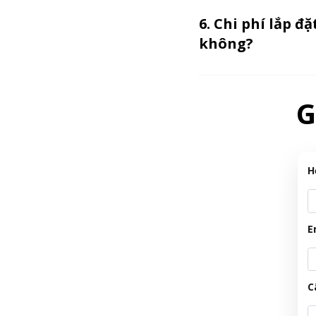
6. Chi phí lắp 
không?
G
H
E
C