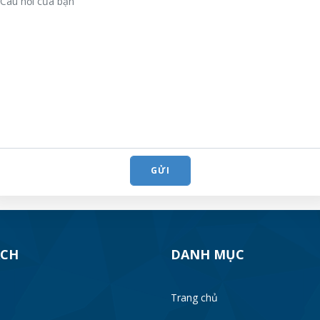
GỬI
ÁCH
DANH MỤC
Trang chủ