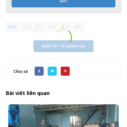
GỬI
Tất cả
1
2
3
4
5
XEM TẤT CẢ ĐÁNH GIÁ
Chia sẻ
Bài viết liên quan