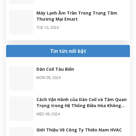
Máy Lạnh Âm Trần Trong Trung Tâm
Thương Mại Emart
TUE 10, 2024
Dàn Coil AHU Chạy Gas: Ứng Dụng Cho
Nhà Máy Dược Phẩm
Tin tức nổi bật
TUE 10, 2024
Dàn Coil Tàu Biển
MON 09, 2024
Cách Vận Hành của Dàn Coil và Tầm Quan
Trọng trong Hệ Thống Điều Hòa Không
Khí
WED 09, 2024
Giới Thiệu Về Công Ty Thiên Nam HVAC